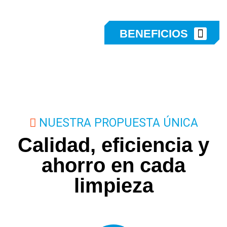
B
E
N
E
F
I
C
I
O
S
NUESTRA PROPUESTA ÚNICA
Calidad, eficiencia y
ahorro en cada
limpieza