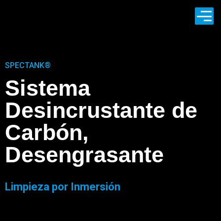
SPECTANK®
S
i
s
t
e
m
a
D
e
s
i
n
c
r
u
s
t
a
n
t
e
d
e
C
a
r
b
ó
n
,
D
e
s
e
n
g
r
a
s
a
n
t
e
Limpieza
por Inmersión