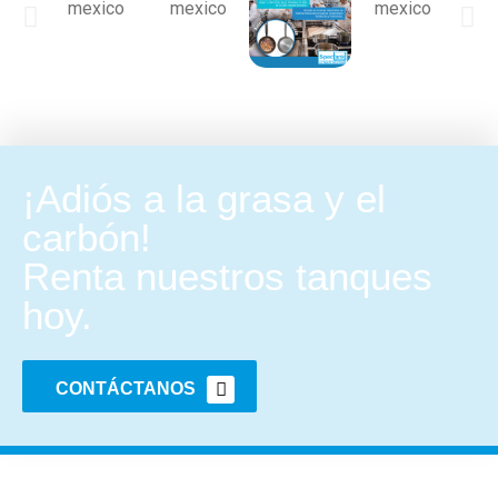
¡Adiós a la grasa y el
carbón!
Renta nuestros tanques
hoy.
CONTÁCTANOS