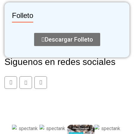
Folleto
Descargar Folleto
S
i
g
u
e
n
o
s
e
n
r
e
d
e
s
s
o
c
i
a
l
e
s