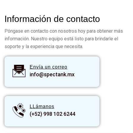
I
n
f
o
r
m
a
c
i
ó
n
d
e
c
o
n
t
a
c
t
o
Póngase en contacto con nosotros hoy para obtener más
información. Nuestro equipo está listo para brindarle el
soporte y la experiencia que necesita.
Envía un correo
info@spectank.mx
LLámanos
(+52) 998 102 6244