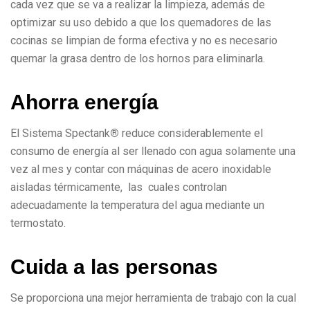
cada vez que se va a realizar la limpieza, además de
optimizar su uso debido a que los quemadores de las
cocinas se limpian de forma efectiva y no es necesario
quemar la grasa dentro de los hornos para eliminarla.
A
h
o
r
r
a
e
n
e
r
g
í
a
El Sistema Spectank
®
reduce considerablemente el
consumo de energía al ser llenado con agua solamente una
vez al mes y contar con máquinas de acero inoxidable
aisladas térmicamente, las cuales controlan
adecuadamente la temperatura del agua mediante un
termostato.
C
u
i
d
a
a
l
a
s
p
e
r
s
o
n
a
s
Se proporciona una mejor herramienta de trabajo con la cual