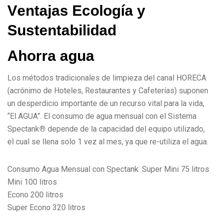
V
e
n
t
a
j
a
s
E
c
o
l
o
g
í
a
y
S
u
s
t
e
n
t
a
b
i
l
i
d
a
d
A
h
o
r
r
a
a
g
u
a
Los métodos tradicionales de limpieza del canal HORECA
(acrónimo de Hoteles, Restaurantes y Cafeterías) suponen
un desperdicio importante de un recurso vital para la vida,
“El AGUA”. El consumo de agua mensual con el Sistema
Spectank
®
depende de la capacidad del equipo utilizado,
el cual se llena solo 1 vez al mes, ya que re-utiliza el agua.
Consumo Agua Mensual con Spectank: Super Mini 75 litros
Mini 100 litros
Econo 200 litros
Super Econo 320 litros