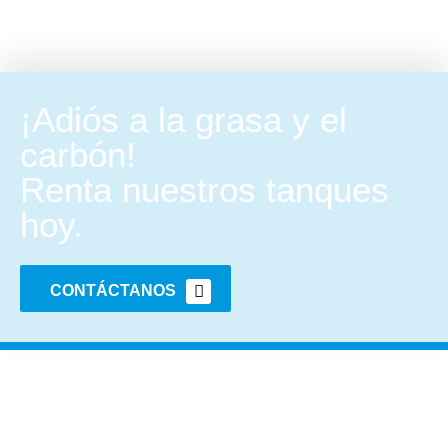
¡Adiós a la grasa y el
carbón!
Renta nuestros tanques
hoy.
CONTÁCTANOS