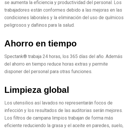
se aumenta la eficiencia y productividad del personal. Los
trabajadores están conformes debido a las mejoras en las
condiciones laborales y la eliminación del uso de químicos
peligrosos y dañinos para la salud.
A
h
o
r
r
o
e
n
t
i
e
m
p
o
Spectank® trabaja 24 horas, los 365 días del año. Además
del ahorro en tiempo reduce horas extras y permite
disponer del personal para otras funciones.
L
i
m
p
i
e
z
a
g
l
o
b
a
l
Los utensilios así lavados no representarán focos de
infección y los resultados de las auditorias serán mejores.
Los filtros de campana limpios trabajan de forma más
eficiente reduciendo la grasa y el aceite en paredes, suelo,