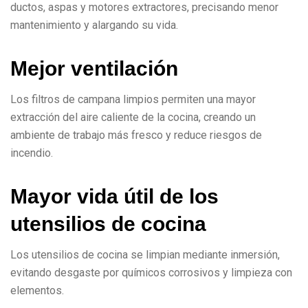
ductos, aspas y motores extractores, precisando menor
mantenimiento y alargando su vida.
M
e
j
o
r
v
e
n
t
i
l
a
c
i
ó
n
Los filtros de campana limpios permiten una mayor
extracción del aire caliente de la cocina, creando un
ambiente de trabajo más fresco y reduce riesgos de
incendio.
M
a
y
o
r
v
i
d
a
ú
t
i
l
d
e
l
o
s
u
t
e
n
s
i
l
i
o
s
d
e
c
o
c
i
n
a
Los utensilios de cocina se limpian mediante inmersión,
evitando desgaste por químicos corrosivos y limpieza con
elementos.