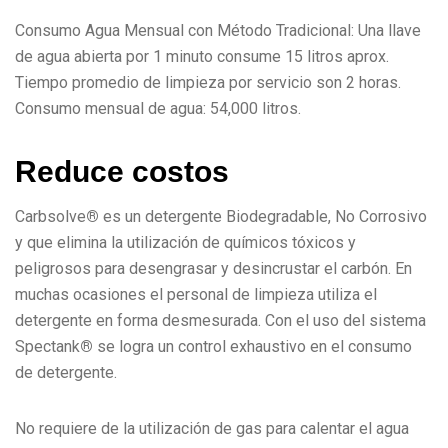
Consumo Agua Mensual con Método Tradicional: Una llave
de agua abierta por 1 minuto consume 15 litros aprox.
Tiempo promedio de limpieza por servicio son 2 horas.
Consumo mensual de agua: 54,000 litros.
R
e
d
u
c
e
c
o
s
t
o
s
Carbsolve
®
es un detergente Biodegradable, No Corrosivo
y que elimina la utilización de químicos tóxicos y
peligrosos para desengrasar y desincrustar el carbón. En
muchas ocasiones el personal de limpieza utiliza el
detergente en forma desmesurada. Con el uso del sistema
Spectank
®
se logra un control exhaustivo en el consumo
de detergente.
No requiere de la utilización de gas para calentar el agua