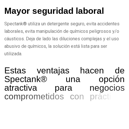
M
a
y
o
r
s
e
g
u
r
i
d
a
d
l
a
b
o
r
a
l
Spectank® utiliza un detergente seguro, evita accidentes
laborales, evita manipulación de químicos peligrosos y/o
cáusticos. Deja de lado las diluciones complejas y el uso
abusivo de químicos, la solución está lista para ser
utilizada.
E
s
t
a
s
v
e
n
t
a
j
a
s
h
a
c
e
n
d
e
S
p
e
c
t
a
n
k
®
u
n
a
o
p
c
i
ó
n
a
t
r
a
c
t
i
v
a
p
a
r
a
n
e
g
o
c
i
o
s
c
o
m
p
r
o
m
e
t
i
d
o
s
c
o
n
p
r
á
c
t
i
c
a
s
m
á
s
e
c
o
l
ó
g
i
c
a
s
y
s
u
s
t
e
n
t
a
b
l