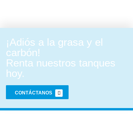
¡Adiós a la grasa y el
carbón!
Renta nuestros tanques
hoy.
CONTÁCTANOS